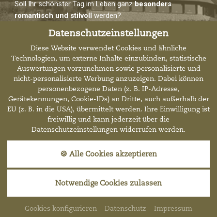
Soll Ihr schönster Tag im Leben ganz
besonders
romantisch und stilvoll
werden?
Datenschutzeinstellungen
Dann planen Sie Ihre Hochzeit im Hotel Burg Hornberg im
romantischen Neckartal.
Diese Website verwendet Cookies und ähnliche
Technologien, um externe Inhalte einzubinden, statistische
Auswertungen vorzunehmen sowie personalisierte und
MEHR INFOS
nicht-personalisierte Werbung anzuzeigen. Dabei können
personenbezogene Daten (z. B. IP-Adresse,
Gerätekennungen, Cookie-IDs) an Dritte, auch außerhalb der
EU (z. B. in die USA), übermittelt werden. Ihre Einwilligung ist
Newsletter
freiwillig und kann jederzeit über die
Datenschutzeinstellungen widerrufen werden.
🍪 Alle Cookies akzeptieren
Datenschutz
Dieser Inhalt ist nur sichtbar wenn Sie
Cookies von "The Rocket Science Group,
Notwendige Cookies zulassen
LLC" akzeptieren.
Akzeptieren
Einstellungen
Cookies konfigurieren
Datenschutz
Impressum