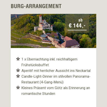
BURG-ARRANGEMENT
RI
ab
€ 144,-
1 x Übernachtung inkl. reichhaltigem
Frühstücksbuffet
Aperitif mit herrlicher Aussicht ins Neckartal
Candle-Light-Dinner im stilvollen Panorama-
Restaurant (4-Gang-Menü)
a-
Kleines Präsent vom Götz als Erinnerung an
romantische Stunden