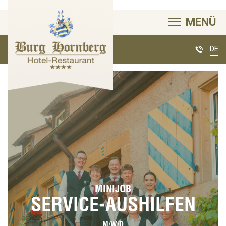
MENÜ
DE
MINIJOB
SERVICE-AUSHILFEN
M/W/D